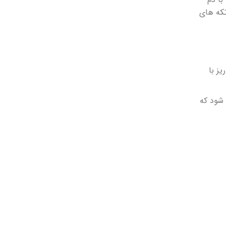
تکه های
ز با
شود که