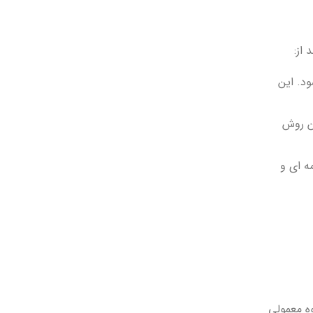
از:
ود. این
 12 تا 24 ساعت بماند. این روش
ه ای و
وه معمولی